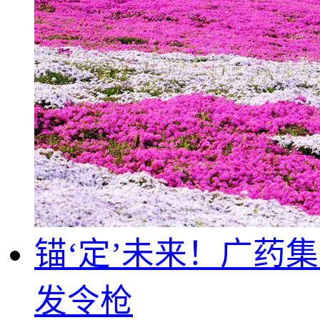
锚‘定’未来！广药
发令枪