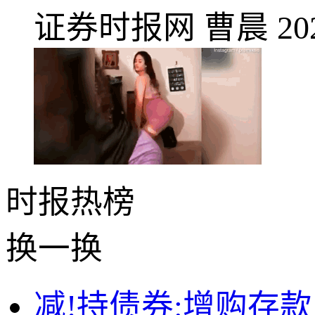
证券时报网
曹晨
20
时报
热榜
换一换
减!持债券:增购存