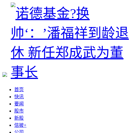
首页
快讯
要闻
股市
新股
信披+
公司