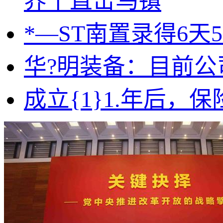
界丨直击乌镇
*—ST南置录得6天
华?明装备：目前
成立{1}1.年后，