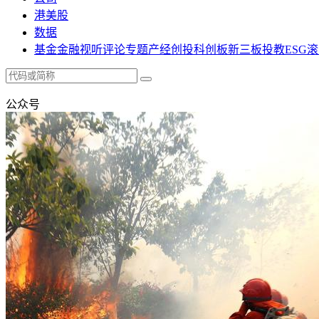
港美股
数据
基金
金融
视听
评论
专题
产经
创投
科创板
新三板
投教
ESG
滚
公众号