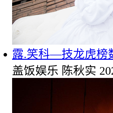
露.笑科—技龙虎榜
盖饭娱乐
陈秋实
20