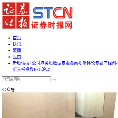
首页
快讯
要闻
股市
新股
信披+
公司
港美股
数据
基金
金融
视听
评论
专题
产经
创
新三板
投教
ESG
滚动
公众号