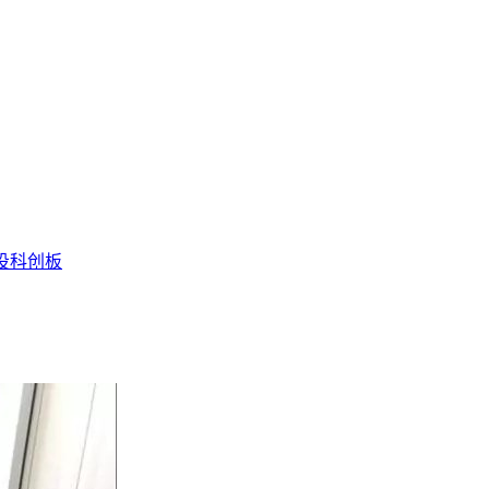
投
科创板