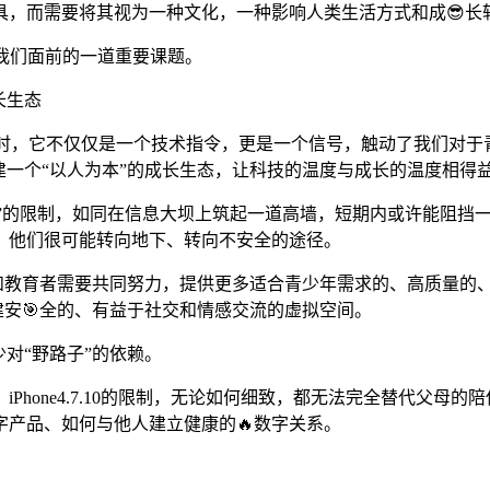
具，而需要将其视为一种文化，一种影响人类生活方式和成😎长
在我们面前的一道重要课题。
长生态
出现在屏幕上时，它不仅仅是一个技术指令，更是一个信号，触动了我
建一个“以人为本”的成长生态，让科技的温度与成长的温度相得
软件”的限制，如同在信息大坝上筑起一道高墙，短期内或许能阻挡
，他们很可能转向地下、转向不安全的途径。
司和教育者需要共同努力，提供更多适合青少年需求的、高质量的
建安🎯全的、有益于社交和情感交流的虚拟空间。
对“野路子”的依赖。
hone4.7.10的限制，无论如何细致，都无法完全替代父母
产品、如何与他人建立健康的🔥数字关系。