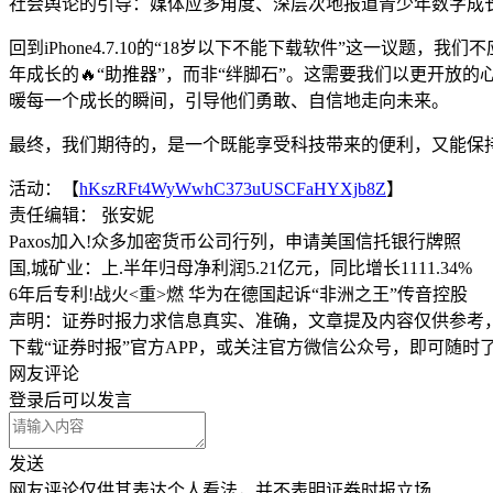
社会舆论的引导：媒体应多角度、深层次地报道青少年数字成
回到iPhone4.7.10的“18岁以下不能下载软件”这一
年成长的🔥“助推器”，而非“绊脚石”。这需要我们以更开
暖每一个成长的瞬间，引导他们勇敢、自信地走向未来。
最终，我们期待的，是一个既能享受科技带来的便利，又能保
活动：【
hKszRFt4WyWwhC373uUSCFaHYXjb8Z
】
责任编辑： 张安妮
Paxos加入!众多加密货币公司行列，申请美国信托银行牌照
国,城矿业：上.半年归母净利润5.21亿元，同比增长1111.34%
6年后专利!战火<重>燃 华为在德国起诉“非洲之王”传音控股
声明：证券时报力求信息真实、准确，文章提及内容仅供参考
下载“证券时报”官方APP，或关注官方微信公众号，即可随
网友评论
登录
后可以发言
发送
网友评论仅供其表达个人看法，并不表明证券时报立场