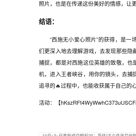
照片，也是在传递这份美好的情感，让
结语：
“西施无小爱心照片”的获得，是一
们更深入地去理解游戏，去发现那些隐藏
捕捉，都是对西施这位英雄的致敬，也
机，进入王者峡谷，用你的镜头，去捕
追寻的🔥过程中，也能收获属于自己的
活动：【
hKszRFt4WyWwhC373uUSCF
10月<3>日美股成交额前20：英伟!达六连涨并创