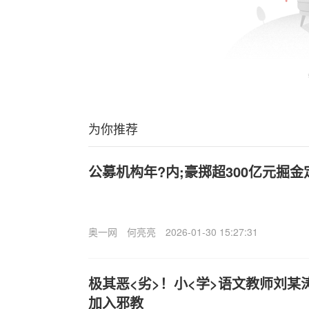
为你推荐
公募机构年?内;豪掷超300亿元掘
奥一网
何亮亮
2026-01-30 15:27:31
极其恶<劣>！小<学>语文教师刘某
加入邪教