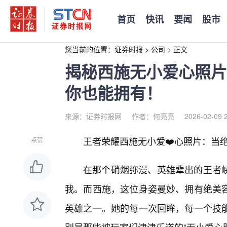
首页
快讯
要闻
股市
您当前的位置：
证券时报
>
公司
>
正文
揭秘西施无小爱心照片
你也能拥有！
来源：证券时报网
作者：何亮亮
2026-02-09 
王者荣耀西施无小爱❤️心照片：当
点赞
在那个硝烟弥漫、英雄辈出的王者
我。而西施，这位身姿曼妙、拥有绝美
英雄之一。她的每一次回眸，每一个技