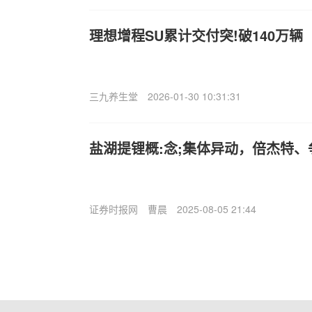
理想增程SU
累计交付突!破140万辆
三九养生堂
2026-01-30 10:31:31
盐湖提锂概:念;集体异动，倍杰特、
证券时报网
曹晨
2025-08-05 21:44