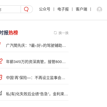
公众号
电子报
客户端
时报
热榜
换一换
广汽閤先庆：?最<好>的驾驶辅助方案不是来自于整车企业，而是华为等第三方供应商
年薪34!0万的资深高管，接管800亿啤酒巨头华润
中国‘再’保险—：不再设立监事会的议案已获2025年第一次临时股东大会正式批准
私{有}化失败后业绩“告急”，金利来上半年盈转亏、营业额降两成