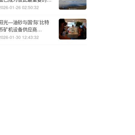
贸伙伴
2026-01-26 02:50:32
阳光—油砂与国‘际’比特
币矿机设备供应商
BitCruiser就开发比特币
2026-01-30 12:43:32
矿场达成战略合作