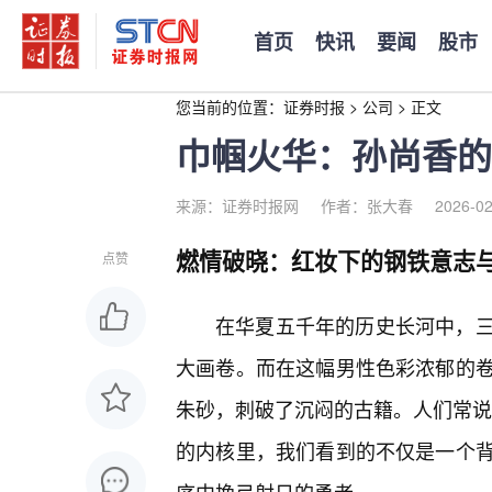
首页
快讯
要闻
股市
您当前的位置：
证券时报
>
公司
>
正文
巾帼火华：孙尚香的
来源：证券时报网
作者：张大春
2026-02
燃情破晓：红妆下的钢铁意志
点赞
在华夏五千年的历史长河中，
大画卷。而在这幅男性色彩浓郁的
朱砂，刺破了沉闷的古籍。人们常说她
的内核里，我们看到的不仅是一个