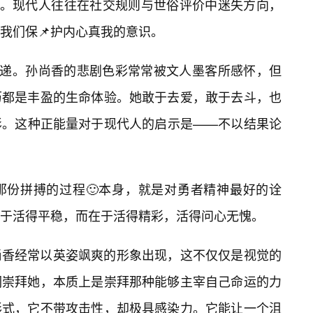
我”。现代人往往在社交规则与世俗评价中迷失方向，
我们保📌护内心真我的意识。
传递。孙尚香的悲剧色彩常常被文人墨客所感怀，但
历都是丰盈的生命体验。她敢于去爱，敢于去斗，也
影。这种正能量对于现代人的启示是——不以结果论
那份拼搏的过程🙂本身，就是对勇者精神最好的诠
于活得平稳，而在于活得精彩，活得问心无愧。
尚香经常以英姿飒爽的形象出现，这不仅仅是视觉的
们崇拜她，本质上是崇拜那种能够主宰自己命运的力
形式，它不带攻击性，却极具感染力。它能让一个沮