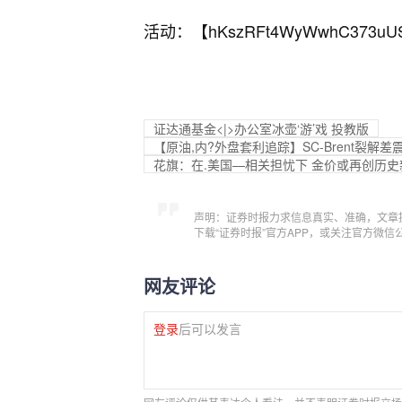
活动：【
hKszRFt4WyWwhC373uU
证达通基金<|>办公室冰壶‘游’戏 投教版
【原油,内?外盘套利追踪】SC-Brent裂解
花旗：在.美国—相关担忧下 金价或再创历史
声明：证券时报力求信息真实、准确，文章
下载“证券时报”官方APP，或关注官方微
网友评论
登录
后可以发言