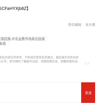
SCFaHYXjb8Z
】
责任编辑： 张大春
差震荡回落,中东运费市场高位回调
新高
提及内容仅供参考，不构成实质性投资建议，据此操作风险自担
信公众号，即可随时了解股市动态，洞察政策信息，把握财富机会。
发送