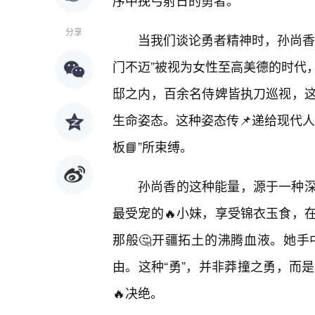
序中挽弓射日的勇者。
分享
当我们谈论勇者精神时，孙尚香
门不迈”被视为女性至高美德的时代
邸之内，百余名侍婢皆执刀巡视，这
生命姿态。这种姿态传📌递给现代
板📘”所束缚。
孙尚香的这种能量，源于一种
最受宠的🔥小妹，享受锦衣玉食，
那般🤔开疆拓土的沸腾血液。她
由。这种“勇”，并非莽撞之勇，而
🔥决绝。