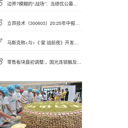
边界?模糊的“;战场”：当绩优公募开始“进军”私募围场
立昂技术（300603）20:25年中报简析：增收不增利，公司应收账款体量较大
马斯克称<与>《‘星’战前夜》开发商讨论合作开发AI游戏
零售板块盘初调整:，国光连锁触及跌停