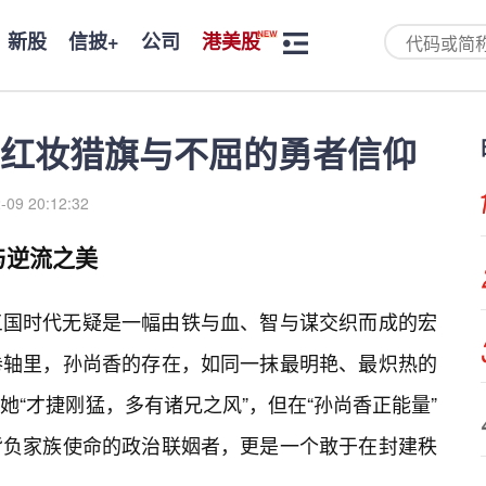
新股
信披+
公司
港美股
红妆猎旗与不屈的勇者信仰
-09 20:12:32
与逆流之美
三国时代无疑是一幅由铁与血、智与谋交织而成的宏
卷轴里，孙尚香的存在，如同一抹最明艳、最炽热的
“才捷刚猛，多有诸兄之风”，但在“孙尚香正能量”
背负家族使命的政治联姻者，更是一个敢于在封建秩