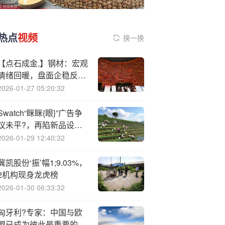
热点
视频
换一换
【点石成金,】钢材：宏观
情绪回暖，盘面企稳反
弹‘’
2026-01-27 05:20:32
Swatch“眯眯{眼}”广告争
议未平?，再陷新品设计
“复制粘贴”争议|贵圈
2026-01-29 12:40:32
冀凯股份‘振’幅1;9.03%，
2机构现身龙虎榜
2026-01-30 06:33:32
匈牙利?专家：中国与欧
盟已成为彼此最重要的经